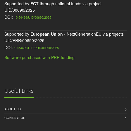
Supported by
FCT
through national funds via project
UID/00690/2025
DOI:
10.54499/UID/00690/2025
Supported by
European Union
- NextGenerationEU via projects
UID/PRR/00690/2025
DOI:
10.54499/UID/PRR/00690/2025
Software purchased with PRR funding
Useful Links
ABOUT US
CONTACT US