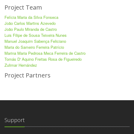
Project Team
Felícia Maria da Silva Fonseca
João Carlos Martins Azevedo
João Paulo Miranda de Castro
Luis Filipe de Sousa Teixeira Nunes
Manuel Joaquim Sabença Feliciano
Maria do Sameiro Ferreira Patrício
Marina Maria Pedrosa Meca Ferreira de Castro
Tomás D' Aquino Freitas Rosa de Figueiredo
Zulimar Hernández
Project Partners
Support